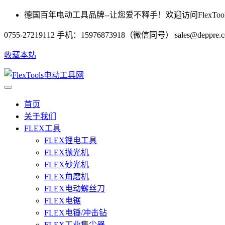
德国百年电动工具品牌--让您爱不释手！欢迎访问FlexToo
0755-27219112 手机：15976873918（微信同号）
|
sales@deppre.
收藏本站
首页
关于我们
FLEX工具
FLEX锂电工具
FLEX抛光机
FLEX砂光机
FLEX角磨机
FLEX电动螺丝刀
FLEX电锯
FLEX电锤/冲击钻
FLEX工业集尘器