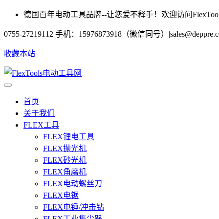
德国百年电动工具品牌--让您爱不释手！欢迎访问FlexToo
0755-27219112 手机：15976873918（微信同号）
|
sales@deppre.
收藏本站
首页
关于我们
FLEX工具
FLEX锂电工具
FLEX抛光机
FLEX砂光机
FLEX角磨机
FLEX电动螺丝刀
FLEX电锯
FLEX电锤/冲击钻
FLEX工业集尘器