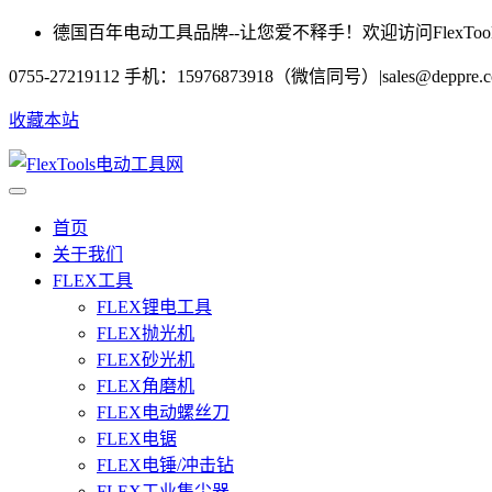
德国百年电动工具品牌--让您爱不释手！欢迎访问FlexToo
0755-27219112 手机：15976873918（微信同号）
|
sales@deppre.
收藏本站
首页
关于我们
FLEX工具
FLEX锂电工具
FLEX抛光机
FLEX砂光机
FLEX角磨机
FLEX电动螺丝刀
FLEX电锯
FLEX电锤/冲击钻
FLEX工业集尘器