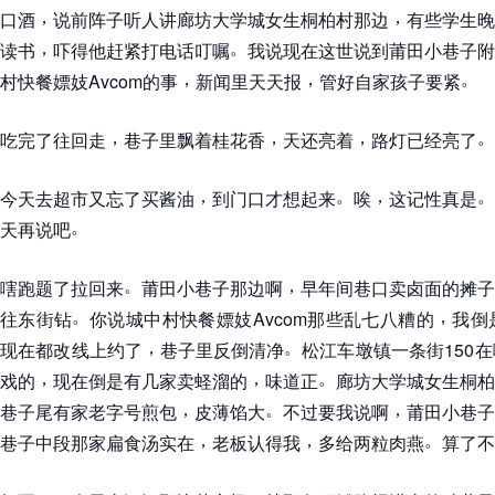
，
，
口酒
说前阵子听人讲廊坊大学城女生桐柏村那边
有些学生晚
，
。
读书
吓得他赶紧打电话叮嘱
我说现在这世说到莆田小巷子附
，
，
。
村快餐嫖妓Avcom的事
新闻里天天报
管好自家孩子要紧
，
，
，
。
吃完了往回走
巷子里飘着桂花香
天还亮着
路灯已经亮了
，
。
，
。
今天去超市又忘了买酱油
到门口才想起来
唉
这记性真是
。
天再说吧
。
，
嗐跑题了拉回来
莆田小巷子那边啊
早年间巷口卖卤面的摊子
。
，
往东街钻
你说城中村快餐嫖妓Avcom那些乱七八糟的
我倒
，
。
现在都改线上约了
巷子里反倒清净
松江车墩镇一条街150
，
，
。
戏的
现在倒是有几家卖蛏溜的
味道正
廊坊大学城女生桐柏
，
。
，
巷子尾有家老字号煎包
皮薄馅大
不过要我说啊
莆田小巷子
，
，
。
巷子中段那家扁食汤实在
老板认得我
多给两粒肉燕
算了不