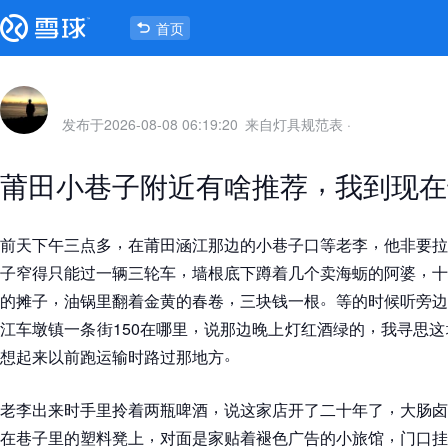
首页
发布于
2026-08-08 06:19:20
来自灯具规范表
·
，
莆田小巷子附近有啥推荐
我到现在
，
，
前天下午三点多
在莆田涵江那边的小巷子口等老李
他非要拉
，
，
子窄得只能过一辆三轮车
墙根底下蹲着几个卖海蛎的阿婆
十
，
，
。
的摊子
油锅里翻着金黄的春卷
三块钱一根
等的时候听旁边
，
，
江车墩镇一条街150在哪里
说那边晚上灯红酒绿的
我寻思这
。
想起来以前跑运输时路过那地方
，
，
老李出来时手里拎着两瓶啤酒
说这家店开了二十年了
大肠卤
，
，
在巷子里的塑料凳上
对面是家贴着褪色广告的小旅馆
门口挂