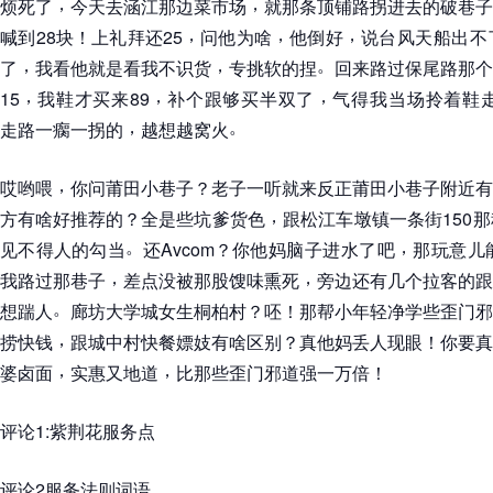
，
，
烦死了
今天去涵江那边菜市场
就那条顶铺路拐进去的破巷子
，
，
，
喊到28块
！
上礼拜还25
问他为啥
他倒好
说台风天船出不
，
，
。
了
我看他就是看我不识货
专挑软的捏
回来路过保尾路那个
，
，
，
15
我鞋才买来89
补个跟够买半双了
气得我当场拎着鞋
，
。
走路一瘸一拐的
越想越窝火
，
哎哟喂
你问莆田小巷子
？
老子一听就来反正莆田小巷子附近有
，
方有啥好推荐的
？
全是些坑爹货色
跟松江车墩镇一条街150
。
，
见不得人的勾当
还Avcom
？
你他妈脑子进水了吧
那玩意儿
，
，
我路过那巷子
差点没被那股馊味熏死
旁边还有几个拉客的跟
。
想踹人
廊坊大学城女生桐柏村
？
呸
！
那帮小年轻净学些歪门邪
，
捞快钱
跟城中村快餐嫖妓有啥区别
？
真他妈丢人现眼
！
你要真
，
，
婆卤面
实惠又地道
比那些歪门邪道强一万倍
！
评论1:紫荆花服务点
评论2服务法则词语