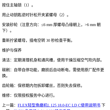
按住主轴锁（1）。
用止动钥匙逆时针松开夹紧螺母（2）。
安装砂轮（注意方向：≤6 mm 厚螺母凸缘朝上，>6 mm 朝
下）。
重新拧紧螺母，插电空转 30 秒检查平衡。
维护与保养
清洁：定期清理机身和通风槽，使用干燥压缩空气吹内部。
碳刷：自带自停功能，磨损后自动断电，需使用原厂配件更
换。
齿轮箱：保修期内勿拆卸螺丝，否则失去保修。
维修：仅限授权服务中心进行。
上一篇：
FLEX轻型角磨机L 125 18.0-EC LD C使用说明书
下